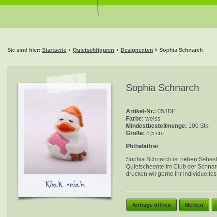
Sie sind hier:
Startseite
Quietschfiguren
Designenten
Sophia Schnarch
Sophia Schnarch
Artikel-Nr.:
053DE
Farbe:
weiss
Mindestbestellmenge:
100 Stk.
Größe:
8,5 cm
Phthalatfrei
Sophia Schnarch ist neben Sebasti
Quietscheente im Club der Schna
drucken wir gerne Ihr individuelle
Klick mich
Anfrage öffnen
Merken