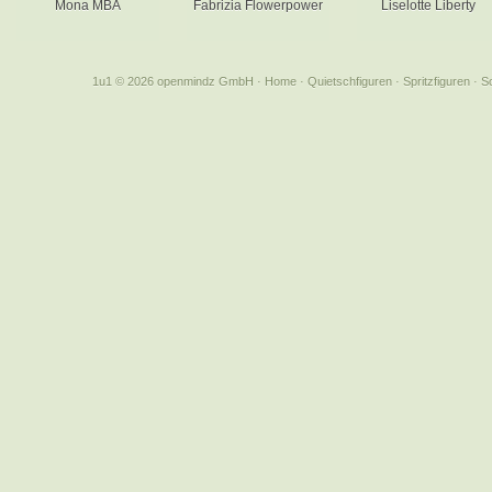
Mona MBA
Fabrizia Flowerpower
Liselotte Liberty
1u1 © 2026 openmindz GmbH
·
Home
·
Quietschfiguren
·
Spritzfiguren
·
S