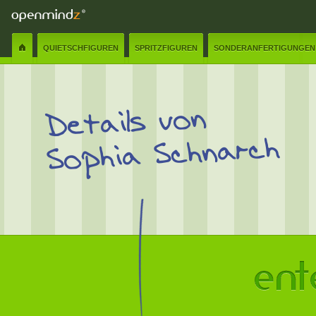
QUIETSCHFIGUREN
SPRITZFIGUREN
SONDERANFERTIGUNGEN
Details von
Sophia Schnarch
Name:
✲
E-Mail:
✲
Senden
Schliessen
Nachricht:
✲