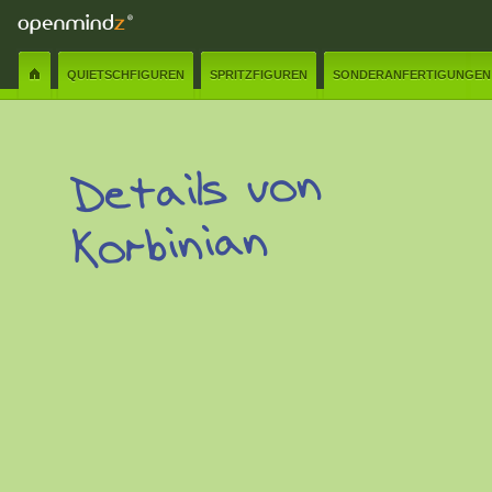
QUIETSCHFIGUREN
SPRITZFIGUREN
SONDERANFERTIGUNGEN
Details von
Korbinian
Name:
✲
E-Mail:
✲
Senden
Schliessen
Nachricht:
✲