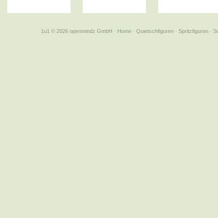
1u1 © 2026 openmindz GmbH
·
Home
·
Quietschfiguren
·
Spritzfiguren
·
S