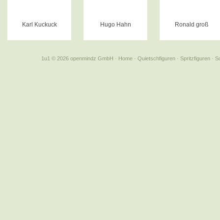
Karl Kuckuck
Hugo Hahn
Ronald groß
1u1 © 2026 openmindz GmbH
·
Home
·
Quietschfiguren
·
Spritzfiguren
·
S