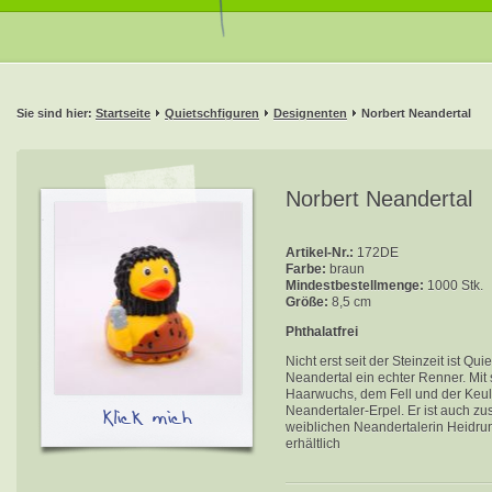
Sie sind hier:
Startseite
Quietschfiguren
Designenten
Norbert Neandertal
Norbert Neandertal
Artikel-Nr.:
172DE
Farbe:
braun
Mindestbestellmenge:
1000 Stk.
Größe:
8,5 cm
Phthalatfrei
Nicht erst seit der Steinzeit ist Qu
Neandertal ein echter Renner. Mit
Haarwuchs, dem Fell und der Keule 
Klick mich
Neandertaler-Erpel. Er ist auch z
weiblichen Neandertalerin Heidru
erhältlich