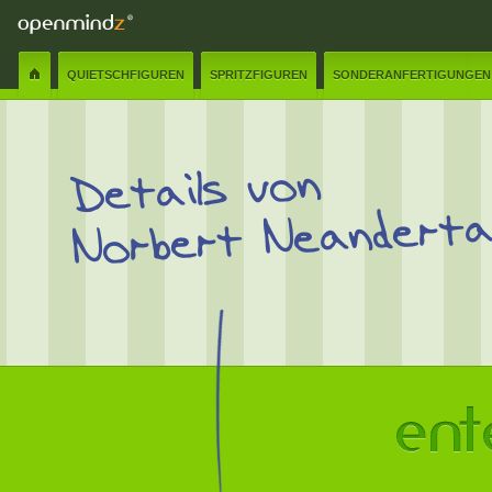
QUIETSCHFIGUREN
SPRITZFIGUREN
SONDERANFERTIGUNGEN
Details von
Norbert Neanderta
Name:
✲
E-Mail:
✲
Senden
Schliessen
Nachricht:
✲