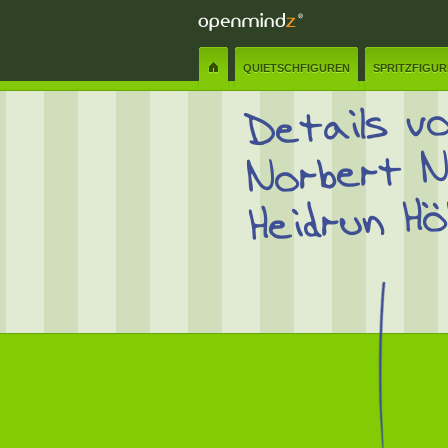
QUIETSCHFIGUREN
SPRITZFIGU
Details v
Norbert N
Heidrun Hö
Name:
✲
Senden
Schliessen
Nachricht:
✲