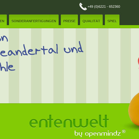
+49 (0)6221 - 652360
REN
SONDERANFERTIGUNGEN
PREISE
QUALITÄT
SPIEL
on
eandertal und
hle
E-Mail:
✲