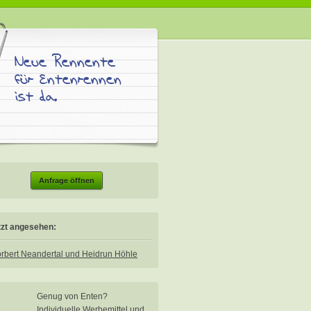
Neue Rennente
für Entenrennen
ist da.
Anfrage öffnen
tzt angesehen:
rbert Neandertal und Heidrun Höhle
Genug von Enten?
Individuelle Werbemittel und