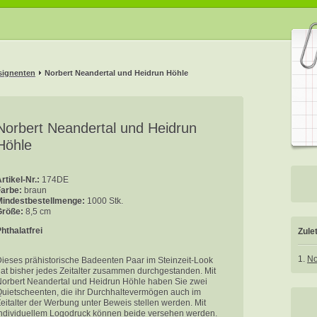
signenten
Norbert Neandertal und Heidrun Höhle
Norbert Neandertal und Heidrun
Höhle
rtikel-Nr.:
174DE
Farbe:
braun
Mindestbestellmenge:
1000 Stk.
Größe:
8,5 cm
hthalatfrei
Zule
1.
No
ieses prähistorische Badeenten Paar im Steinzeit-Look
at bisher jedes Zeitalter zusammen durchgestanden. Mit
orbert Neandertal und Heidrun Höhle haben Sie zwei
uietscheenten, die ihr Durchhaltevermögen auch im
eitalter der Werbung unter Beweis stellen werden. Mit
ndividuellem Logodruck können beide versehen werden.