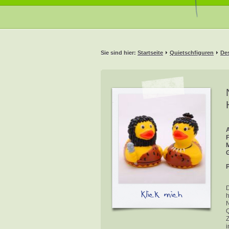
Sie sind hier:
Startseite
Quietschfiguren
De
A
P
D
Klick mich
h
N
Q
Z
i