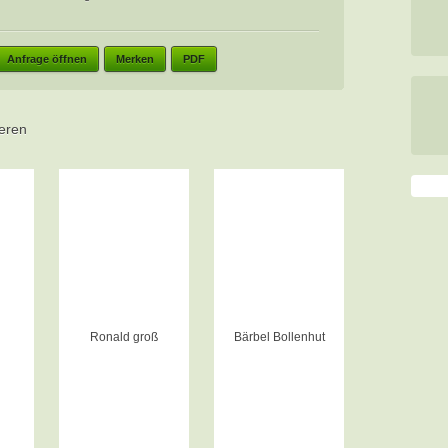
Anfrage öffnen
Merken
PDF
ieren
i
Ronald groß
Bärbel Bollenhut