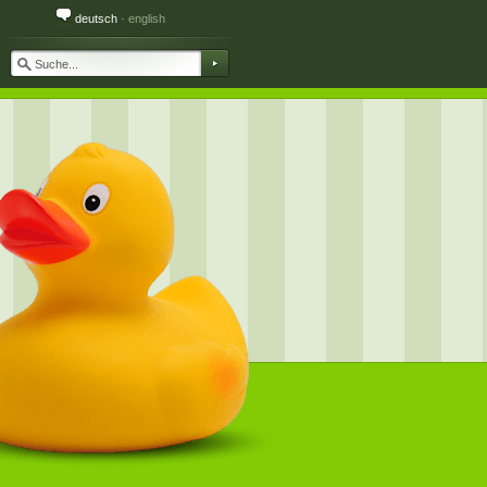
deutsch
·
english
Telefon:
✲