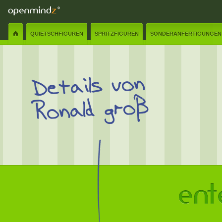
QUIETSCHFIGUREN
SPRITZFIGUREN
SONDERANFERTIGUNGEN
Details von
Ronald groß
Name:
✲
E-Mail:
✲
Senden
Schliessen
Nachricht:
✲