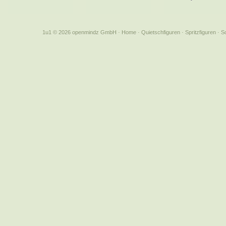
1u1 © 2026 openmindz GmbH
·
Home
·
Quietschfiguren
·
Spritzfiguren
·
S