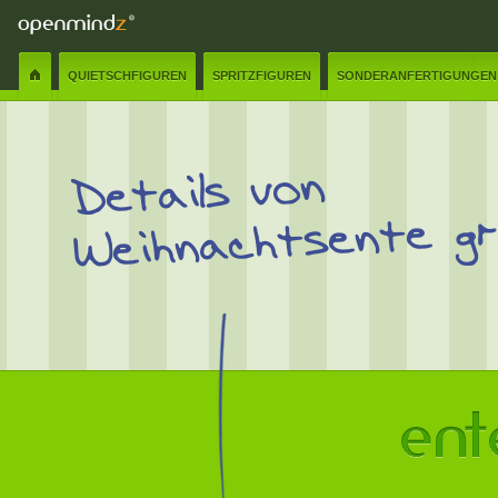
QUIETSCHFIGUREN
SPRITZFIGUREN
SONDERANFERTIGUNGEN
Details von
Weihnachtsente g
Name:
✲
E-Mail:
✲
Senden
Schliessen
Nachricht:
✲