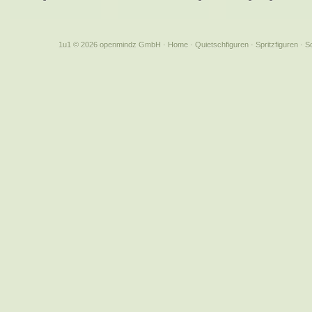
1u1 © 2026 openmindz GmbH
·
Home
·
Quietschfiguren
·
Spritzfiguren
·
S