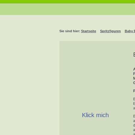
Sie sind hier:
Startseite
Spritzfiguren
Baby 
A
P
B
E
Klick mich
B
a
d
a
a