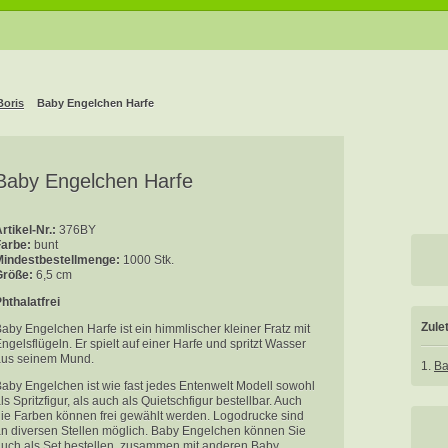
Boris
Baby Engelchen Harfe
Baby Engelchen Harfe
rtikel-Nr.:
376BY
Farbe:
bunt
Mindestbestellmenge:
1000 Stk.
Größe:
6,5 cm
hthalatfrei
Zule
aby Engelchen Harfe ist ein himmlischer kleiner Fratz mit
ngelsflügeln. Er spielt auf einer Harfe und spritzt Wasser
aus seinem Mund.
1.
Ba
aby Engelchen ist wie fast jedes Entenwelt Modell sowohl
ls Spritzfigur, als auch als Quietschfigur bestellbar. Auch
ie Farben können frei gewählt werden. Logodrucke sind
n diversen Stellen möglich. Baby Engelchen können Sie
uch als Set bestellen, zusammen mit anderen Baby