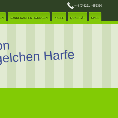
+49 (0)6221 - 652360
REN
SONDERANFERTIGUNGEN
PREISE
QUALITÄT
SPIEL
on
elchen Harfe
E-Mail:
✲