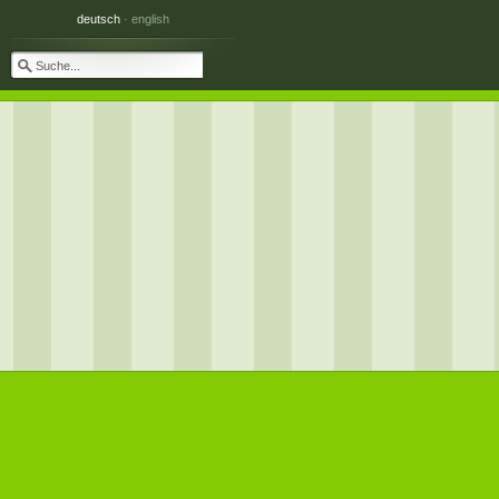
deutsch
·
english
Telefon:
✲