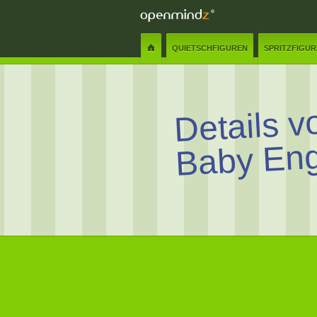
QUIETSCHFIGUREN
SPRITZFIGU
Details v
Baby Eng
Name:
✲
Senden
Schliessen
Nachricht:
✲